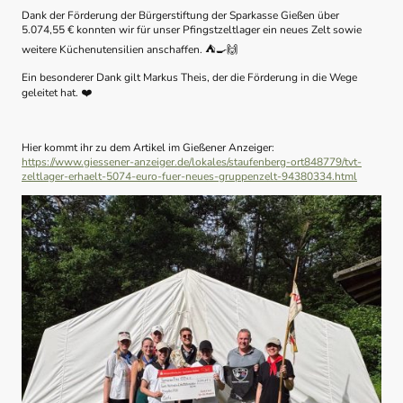
Dank der Förderung der Bürgerstiftung der Sparkasse Gießen über
5.074,55 € konnten wir für unser Pfingstzeltlager ein neues Zelt sowie
weitere Küchenutensilien anschaffen.
⛺️🍳🙌
Ein besonderer Dank gilt Markus Theis, der die Förderung in die Wege
geleitet hat.
❤️
Hier kommt ihr zu dem Artikel im Gießener Anzeiger:
https://www.giessener-anzeiger.de/lokales/staufenberg-ort848779/tvt-
zeltlager-erhaelt-5074-euro-fuer-neues-gruppenzelt-94380334.html