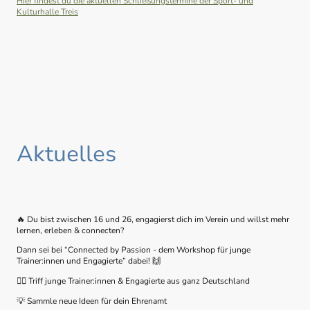
Hier findest du die aktuellen Schließungstermine der Sport- und
Kulturhalle Treis
Aktuelles
🔥
Du bist zwischen 16 und 26, engagierst dich im Verein und willst mehr
lernen, erleben & connecten?
Dann sei bei “Connected by Passion - dem Workshop für junge
Trainer:innen und Engagierte” dabei!
🙌
🏃‍♀️
Triff junge Trainer:innen & Engagierte aus ganz Deutschland
💡
Sammle neue Ideen für dein Ehrenamt